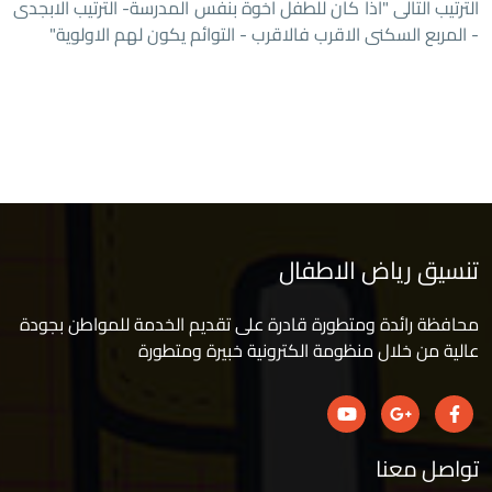
الترتيب التالى "اذا كان للطفل اخوة بنفس المدرسة- الترتيب الابجدى
- المربع السكنى الاقرب فالاقرب - التوائم يكون لهم الاولوية"
تنسيق رياض الاطفال
محافظة رائدة ومتطورة قادرة على تقديم الخدمة للمواطن بجودة
عالية من خلال منظومة الكترونية خبيرة ومتطورة
تواصل معنا