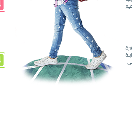
يع
رة
لة
غى