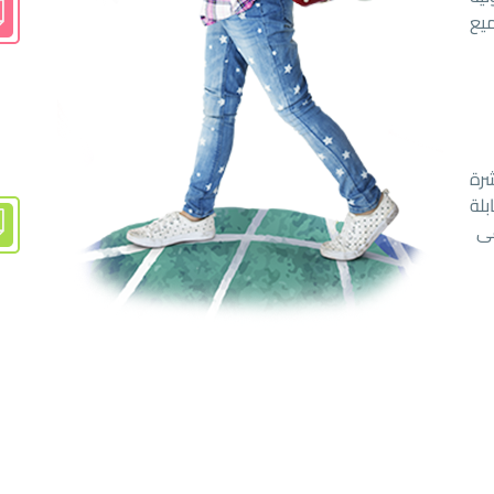
يع
رة
لة
غى