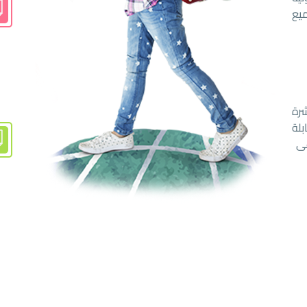
يع
رة
لة
غى